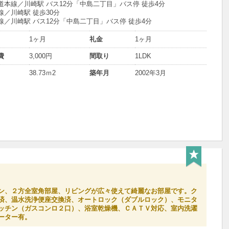
道本線／川崎駅 バス12分「中島二丁目」バス停 徒歩4分
線／川崎駅 徒歩30分
線／川崎駅 バス12分「中島二丁目」バス停 徒歩4分
1ヶ月
礼金
1ヶ月
費
3,000円
間取り
1LDK
38.73ｍ
2
築年月
2002年3月
ン、２方全室角部屋、リビングが広々使えて綺麗なお部屋です。ク
済、温水洗浄便座交換済、オートロック（ダブルロック）、モニタ
ッチン（ガスコンロ２口）、浴室乾燥機、ＣＡＴＶ対応、室内洗濯
ーター有。