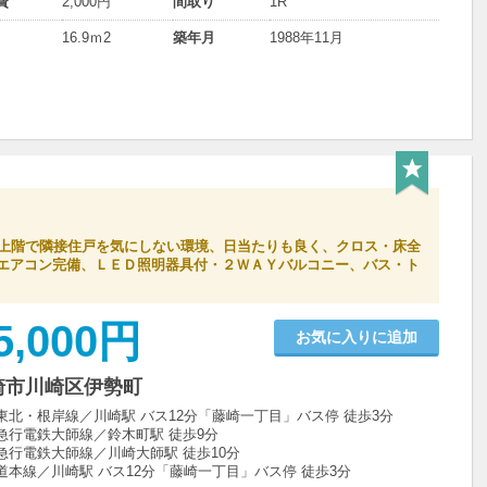
費
2,000円
間取り
1R
16.9ｍ
2
築年月
1988年11月
最上階で隣接住戸を気にしない環境、日当たりも良く、クロス・床全
エアコン完備、ＬＥＤ照明器具付・２ＷＡＹバルコニー、バス・ト
5,000円
お気に入りに追加
崎市川崎区伊勢町
東北・根岸線／川崎駅 バス12分「藤崎一丁目」バス停 徒歩3分
急行電鉄大師線／鈴木町駅 徒歩9分
急行電鉄大師線／川崎大師駅 徒歩10分
道本線／川崎駅 バス12分「藤崎一丁目」バス停 徒歩3分