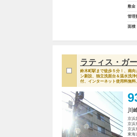
敷金
管理
面積
ラティス・ガ
鈴木町駅まで徒歩５分！、南向
ン新設、独立洗面台＆温水洗浄
付、インターネット使用料無料
9
川
京浜
京浜
京浜
東海