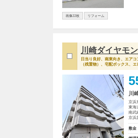
画像22枚
リフォーム
川崎ダイヤモ
日当り良好、南東向き、エアコ
（残置物）、宅配ボックス、エ
5
川
京浜
東海
南武
京浜
敷金