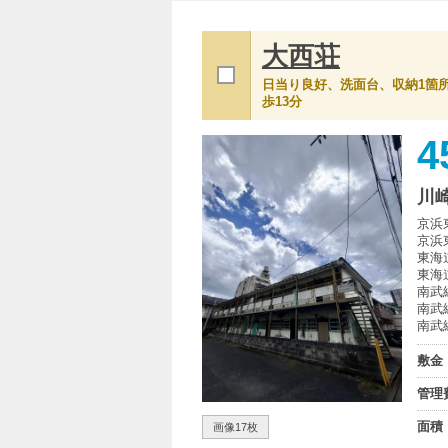
大西荘
日当り良好、洗面台、収納1箇所
歩13分
4
川
京浜
京浜
東海
東海
南武
南武
南武
敷金
管理
面積
画像17枚