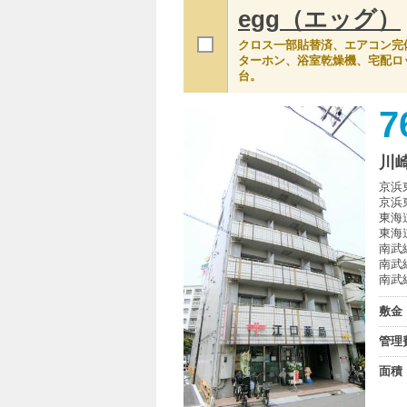
egg（エッグ）
クロス一部貼替済、エアコン完
ターホン、浴室乾燥機、宅配ロ
台。
7
川
京浜
京浜
東海
東海
南武
南武
南武
敷金
管理
面積