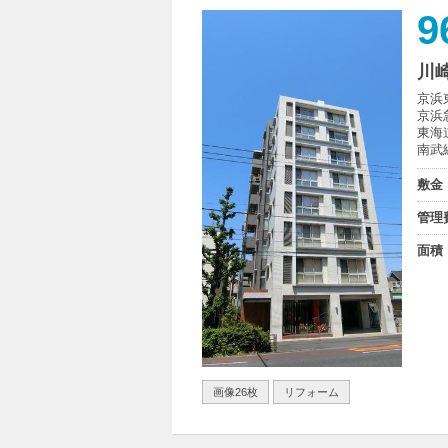
9
川
京浜
京浜
東海
南武
敷金
管理
面積
画像26枚
リフォーム