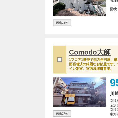
管理
面積
画像23枚
Comodo大師
1フロア1世帯で四方角部屋、
面張替済の綺麗なお部屋です。
イレ別室、室内洗濯機置場。
9
川
京浜
京浜
京浜
画像27枚
東海