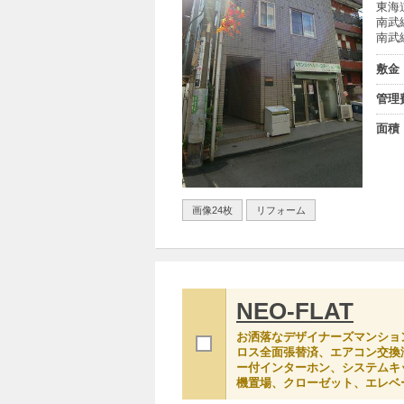
東海
南武
南武
敷金
管理
面積
画像24枚
リフォーム
NEO-FLAT
お洒落なデザイナーズマンショ
ロス全面張替済、エアコン交換
ー付インターホン、システムキ
機置場、クローゼット、エレベ