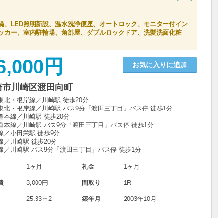
備、LED照明新設、温水洗浄便座、オートロック、モニター付イン
ッカー、室内駐輪場、角部屋、ダブルロックドア、洗髪洗面化粧
6,000円
お気に入りに追加
崎市川崎区渡田向町
東北・根岸線／川崎駅 徒歩20分
東北・根岸線／川崎駅 バス9分「渡田三丁目」バス停 徒歩1分
道本線／川崎駅 徒歩20分
道本線／川崎駅 バス9分「渡田三丁目」バス停 徒歩1分
線／小田栄駅 徒歩9分
線／川崎駅 徒歩20分
線／川崎駅 バス9分「渡田三丁目」バス停 徒歩1分
1ヶ月
礼金
1ヶ月
費
3,000円
間取り
1R
25.33ｍ
2
築年月
2003年10月