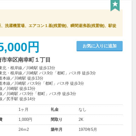
、洗濯機置場、エアコン１基(残置物)、瞬間湯沸器(残置物)、駅徒
5,000円
お気に入りに追加
崎市幸区南幸町１丁目
東北・根岸線／川崎駅 徒歩13分
東北・根岸線／川崎駅 バス9分「都町」バス停 徒歩3分
道本線／川崎駅 徒歩13分
道本線／川崎駅 バス9分「都町」バス停 徒歩3分
線／川崎駅 徒歩13分
線／川崎駅 バス9分「都町」バス停 徒歩3分
線／尻手駅 徒歩14分
1ヶ月
礼金
なし
費
1,000円
間取り
2K
24ｍ
2
築年月
1970年5月