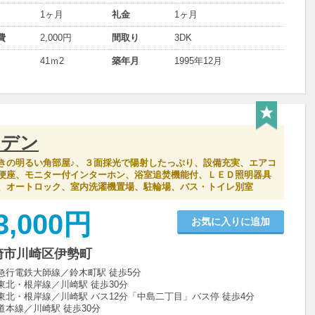
1ヶ月
礼金
1ヶ月
費
2,000円
間取り
3DK
41ｍ
2
築年月
1995年12月
ーデン
きの明るい角部屋♪、３面採光で陽射したっぷり、設備充実、エアコ
便座、モニター付インターホン、浴室追焚機能付、ＬＥＤ照明器具
、オートロック、室内洗濯機置場、駐輪場、バス・トイレ別室
3,000円
お気に入りに追加
崎市川崎区伊勢町
急行電鉄大師線／鈴木町駅 徒歩5分
東北・根岸線／川崎駅 徒歩30分
東北・根岸線／川崎駅 バス12分「中島二丁目」バス停 徒歩4分
道本線／川崎駅 徒歩30分