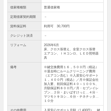
借家権種類
普通借家権
定期借家契約期限
－
賃料保証料
利用可 30,700円
クレジット決済
－
リフォーム
2026年6月
床、クロス張替え、全室クロス張替
エアコン、ＩＨコンロ、ＬＥＤ照明器
具
備考
※鍵交換費用１６，５００円（税込）
※退去時にルームクリーニング費用
（エアコン含む）※入居安心サポート
１，４００円（税込）／月※保証会社
加入要、初回保証料４０～１００％、
月額保証料８００円／月・セブンイレ
ブン…２分・まいばすけっと…４分・
マツモトキヨシ…６分・チネチッタ…
１０分
その他費用
入居安心サポート月額（1,400円）、鍵