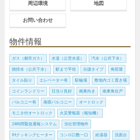
周辺環境
地図
お問い合わせ
物件情報
ガス（都市ガス）
水道（公営水道）
汚水（公共下水）
雑排水（公共下水）
駅まで平坦
分譲タイプ
角部屋
タイル貼り
エレベーター有
駐輪場
敷地内ゴミ置き場
コインランドリー
日当り良好
南東向き
南東角住戸
バルコニー有
南面バルコニー
オートロック
モニタ付オートロック
火災警報器（報知機）
24時間緊急通報システム
当社管理物件
IHクッキングヒーター
コンロ口数一口
給湯器
洗面台