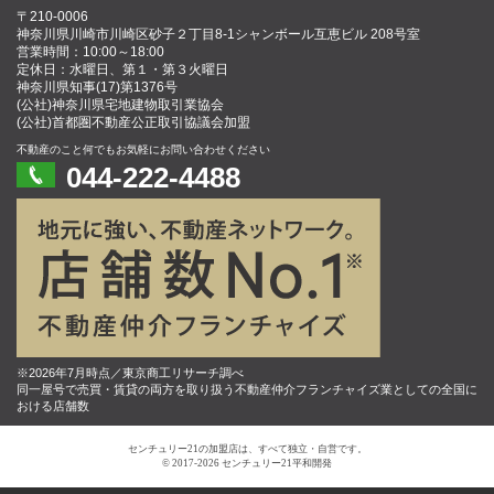
〒210-0006
神奈川県川崎市川崎区砂子２丁目8-1シャンボール互恵ビル 208号室
営業時間：10:00～18:00
定休日：水曜日、第１・第３火曜日
神奈川県知事(17)第1376号
(公社)神奈川県宅地建物取引業協会
(公社)首都圏不動産公正取引協議会加盟
不動産のこと何でもお気軽にお問い合わせください
044-222-4488
※2026年7月時点／東京商工リサーチ調べ
同一屋号で売買・賃貸の両方を取り扱う不動産仲介フランチャイズ業としての全国に
おける店舗数
センチュリー21の加盟店は、すべて独立・自営です。
© 2017-2026 センチュリー21平和開発