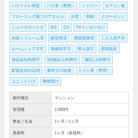
バストイレ同室
バス有（専用）
シャワー
エアコン有
フローリング風フロアタイル
出窓
収納
クローゼット
シューズボックス
BS
CS
TVインターホン
内装リフォーム済
帖張替済
壁紙張替済
二人入居不可
ルームシェア不可
事務所不可
即入居可
照明器具
保証会社利用可
3沿線以上利用可
3駅以上利用可
駅徒歩10分以内
都市ガス給湯
トイレ有（専用）
ユニットバス
郵便受け
物件種目
マンション
管理費
2,000円
敷金／礼金
1ヶ月／1ヶ月
更新料
1ヶ月（新賃料）