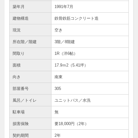
築年月
1991年7月
建物構造
鉄骨鉄筋コンクリート造
現況
空き
所在階／階建
3階／8階建
間取り
1R（洋6帖）
面積
17.9ｍ
2
（5.41坪）
向き
南東
部屋番号
305
風呂／トイレ
ユニットバス／水洗
駐車場
無
損害保険
要18,000円（2年）
契約期間
2年